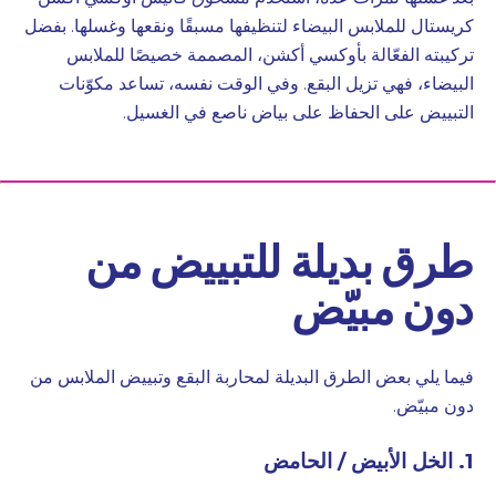
كريستال للملابس البيضاء
لتنظيفها مسبقًا ونقعها وغسلها. بفضل
تركيبته الفعّالة بأوكسي أكشن، المصممة خصيصًا للملابس
البيضاء، فهي تزيل البقع. وفي الوقت نفسه، تساعد مكوّنات
التبييض على الحفاظ على بياض ناصع في الغسيل.
طرق بديلة للتبييض من
دون مبيّض
فيما يلي بعض الطرق البديلة لمحاربة البقع وتبييض الملابس من
دون مبيّض.
1. الخل الأبيض / الحامض