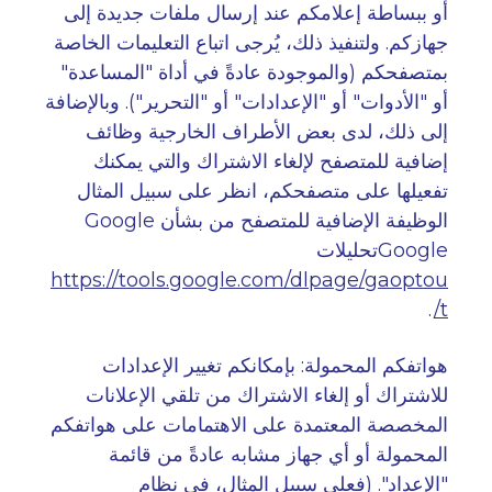
أو ببساطة إعلامكم عند إرسال ملفات جديدة إلى
جهازكم. ولتنفيذ ذلك، يُرجى اتباع التعليمات الخاصة
بمتصفحكم (والموجودة عادةً في أداة "المساعدة"
أو "الأدوات" أو "الإعدادات" أو "التحرير"). وبالإضافة
إلى ذلك، لدى بعض الأطراف الخارجية وظائف
إضافية للمتصفح لإلغاء الاشتراك والتي يمكنك
تفعيلها على متصفحكم، انظر على سبيل المثال
الوظيفة الإضافية للمتصفح من
Google
بشأن
Google
تحليلات
https://tools.google.com/dlpage/gaoptou
.
t/
هواتفكم المحمولة: بإمكانكم تغيير الإعدادات
للاشتراك أو إلغاء الاشتراك من تلقي الإعلانات
المخصصة المعتمدة على الاهتمامات على هواتفكم
المحمولة أو أي جهاز مشابه عادةً من قائمة
"الإعداد
". (
فعلى سبيل المثال، في نظام