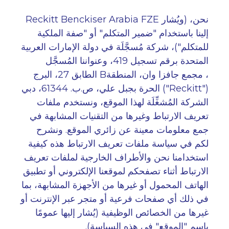
نحن،
(ويُشار
Reckitt Benckiser Arabia FZE
إلينا باستخدام "ضمير المتكلم" أو "صفة الملكية
للمتكلم")، شركة مُسجَّلَة في دولة الإمارات العربية
المتحدة برقم تسجيل 419، وعنواننا المُسجَّل
، مجمع جافزا وان، المنطقة
B
الطابق 27، البرج
("Reckitt")
الحرة بجبل علي، ص.ب. 61344، دبي
الشركة المُشغِّلَة لهذا الموقع، ونستخدم ملفات
تعريف الارتباط وغيرها من التقنيات المشابهة في
جمع معلومات معينة عن زائري الموقع. ونشرح
لكم في سياسة ملفات تعريف الارتباط هذه كيفية
استخدامنا نحن والأطراف الخارجية لملفات تعريف
الارتباط أثناء تصفحكم لموقعنا الإلكتروني أو تطبيق
الهاتف المحمول أو غيرها من الأجهزة المشابهة، بما
في ذلك أي صفحات فرعية أو متجر عبر الإنترنت أو
غيرها من الخصائص الوظيفية (يُشار إليها عمومًا
باسم "الموقع" في هذه السياسة)
.