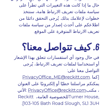
حال ما إذا كانت هذه التغييرات التي تطرأ على
سياسة ملفات تعريف الارتباط هامة، سنتخذ
خطوات لإعلامك بذلك. يُرجى التحقق دائمًا من
اطلاعكم على أحدث إصدار من سياسة ملفات
تعريف الارتباط المتوفرة على الموقع
.
6. كيف تتواصل معنا؟
في حال وجود أي استفسارات تتعلق بهذا الإشعار
أو استخدامنا لملفات تعريف الارتباط، يُرجى
التواصل معنا على
:
[
كما
.
PrivacyOffice_ME@reckitt.com
يمكنكم مراسلتنا خطيًا أو إلكترونيًا على العنوان
، مكتب
PrivacyOffice@reckitt.com
:
الآتي
Turner House,
للخصوصية العامة،
Reckitt
103-105 Bath Road Slough, SL1 3UH].