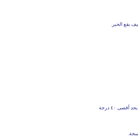
ف بقع الحبر.
بتسعة أكواب من الماء البارد (بحد أقصى ٤٠ درجة
سخة.