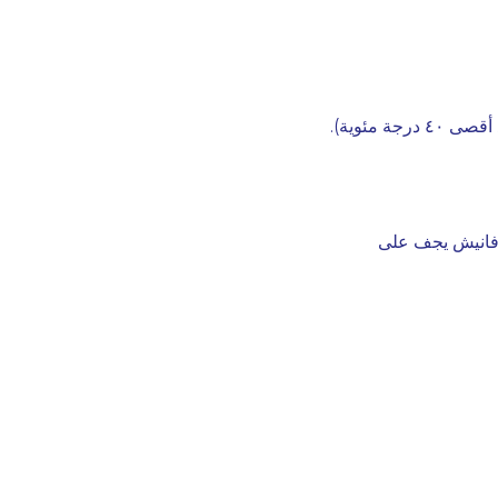
رجة مئوية).
١٠ دقائق (لا تترك مسحوق فانيش يجف على