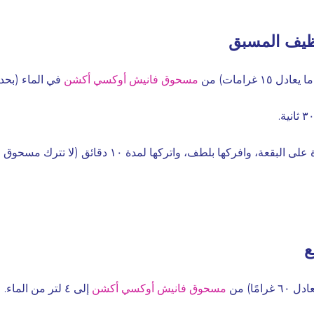
تنظيف المسبق
١ غرامات) من
مسحوق فانيش أوكسي أكشن
في الماء (بحد أقصى ٤٠ د
ضع المزيج مباشرة على البقعة، وافركها بلطف، واتركها لمدة 
ع
مًا) من
مسحوق فانيش أوكسي أكشن
إلى ٤ لتر من الماء.