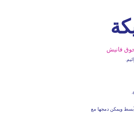
يكة
وق فانيش
.
لأبسط ويمكن دمجها مع