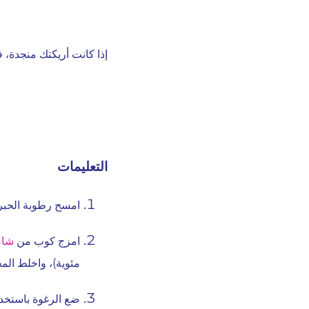
إذا كانت أريكتك منجدة، 
التعليمات
امسح رطوبة الحبر 
امزج كوب من
شامبو فا
مئوية)، واخلط الم
ضع الرغوة باستخدا