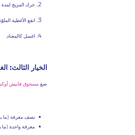
حرك المزيج لمدة ٣٠ ثانية.
انقع الأغطية الملوّنة ل
اغسل كالمعتاد.
الخيار الثالث: ال
ضع
مسحوق فانيش أوك
نصف مغرفة (ما يعادل ٣٠ غرامًا) للبق
مغرفة واحدة (ما يعادل ٦٠ غرامًا) للبقع ال