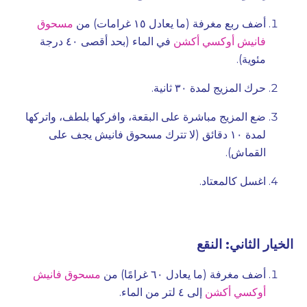
أضف ربع مغرفة (ما يعادل ١٥ غرامات) من
مسحوق
فانيش أوكسي أكشن
في الماء (بحد أقصى ٤٠ درجة
مئوية).
حرك المزيج لمدة ٣٠ ثانية.
ضع المزيج مباشرة على البقعة، وافركها بلطف، واتركها
لمدة ١٠ دقائق (لا تترك مسحوق فانيش يجف على
القماش).
اغسل كالمعتاد.
الخيار الثاني: النقع
أضف مغرفة (ما يعادل ٦٠ غرامًا) من
مسحوق فانيش
أوكسي أكشن
إلى ٤ لتر من الماء.