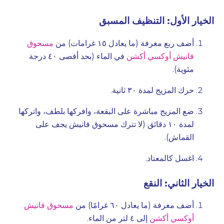
الخيار الأول: التنظيف المسبق
أضف ربع مغرفة (ما يعادل ١٥ غرامات) من
مسحوق
فانيش أوكسي أكشن
في الماء (بحد أقصى ٤٠ درجة
مئوية).
حرك المزيج لمدة ٣٠ ثانية.
ضع المزيج مباشرة على البقعة، وافركها بلطف، واتركها
لمدة ١٠ دقائق (لا تترك مسحوق فانيش يجف على
القماش).
اغسل كالمعتاد.
الخيار الثاني: النقع
أضف مغرفة (ما يعادل ٦٠ غرامًا) من
مسحوق فانيش
أوكسي أكشن
إلى ٤ لتر من الماء.