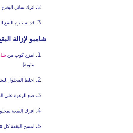
اترك سائل البخاخ لمدة تتراوح
قد تستلزم البقع الص
شامبو لإزالة البق
امزج كوب من
شامبو فا
مئوية).
اخلط المحلول ليشك
ضع الرغوة على ال
افرك البقعة بمحلو
امسح البقعة كل ٥ دقائق بالجزء النظيف من قطعة القماش (أو قطعة قماش جديدة) وبعض محلول التنظيف.