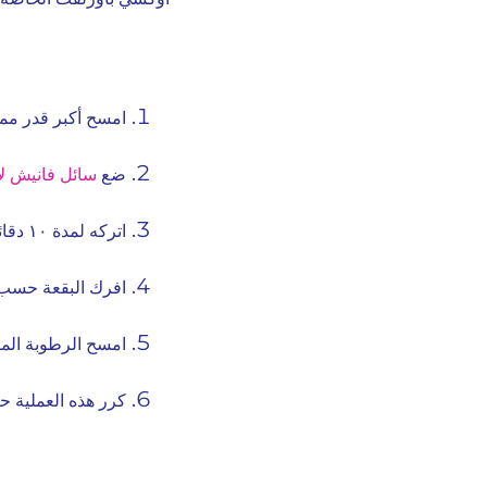
امسح أكبر قدر ممك
ضع
سائل فانيش لإ
اتركه لمدة ١٠ دقائق كحد أقصى.
افرك البقعة حسب ا
امسح الرطوبة المت
كرر هذه العملية حت