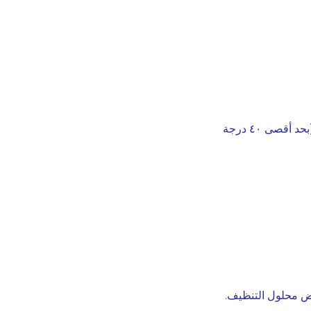
بتسعة أكواب من الماء البارد (بحد أقصى ٤٠ درجة