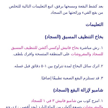
بعد كشط البقعة ومسحها برفق، اتبع التعليمات التالية للتخلص
من بقع القيء ورائحتها من السجاد.
التعليمات
بخاخ التنظيف المسبق (السجاد)
١. رش مباشرة
بخاخ فانيش أوكسي أكشن للتنظيف المسبق
للسجاد والمفروشات
على المنطقة المتسخة وافرك بلطف.
٢. اترك سائل البخاخ لمدة تتراوح بين ١-٥ دقائق قبل غسله.
٣. قد تستلزم البقع الصعبة تطبيقًا إضافيًا.
شامبو لإزالة البقع (السجاد)
١. امزج كوب من
شامبو فانيش ٣ في ١ للسجاد
والمفروشات
بتسعة أكواب من الماء البارد (بحد أقصى ٤٠ درجة