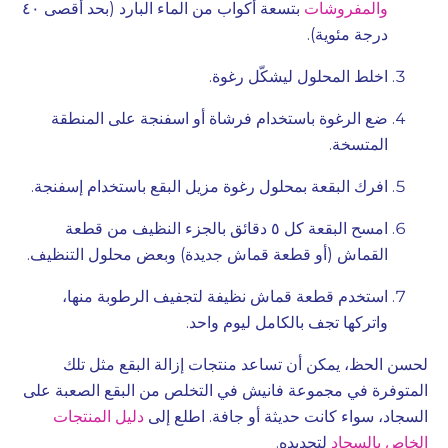
والمفروشات
بتسعة أكواب من الماء البارد (بحد أقصى ٤٠
درجة مئوية).
اخلط المحلول ليشكّل رغوة.
ضع الرغوة باستخدام فرشاة أو اسفنجة على المنطقة
المتسخة.
افرك البقعة بمحلول رغوة مزيل البقع باستخدام إسفنجة.
امسح البقعة كل ٥ دقائق بالجزء النظيف من قطعة
القماش (أو قطعة قماش جديدة) وبعض محلول التنظيف.
استخدم قطعة قماش نظيفة لتجفيف الرطوبة منها،
واتركها تجف بالكامل ليوم واحد.
لحسن الحظ، يمكن أن تساعد منتجات إزالة البقع مثل تلك
المتوفرة في مجموعة فانيش في التخلص من البقع الصعبة على
السجاد، سواء كانت حديثة أو جافة. اطلع إلى
دليل المنتجات
الخاص بالسجاد
لتجديده.