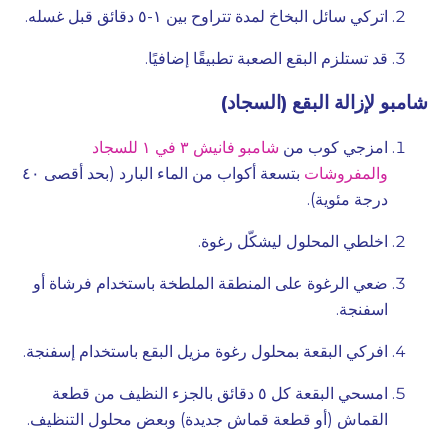
اتركي سائل البخاخ لمدة تتراوح بين ١-٥ دقائق قبل غسله.
قد تستلزم البقع الصعبة تطبيقًا إضافيًا.
شامبو لإزالة البقع (السجاد)
امزجي كوب من
شامبو فانيش ٣ في ١ للسجاد
والمفروشات
بتسعة أكواب من الماء البارد (بحد أقصى ٤٠
درجة مئوية).
اخلطي المحلول ليشكّل رغوة.
ضعي الرغوة على المنطقة الملطخة باستخدام فرشاة أو
اسفنجة.
افركي البقعة بمحلول رغوة مزيل البقع باستخدام إسفنجة.
امسحي البقعة كل ٥ دقائق بالجزء النظيف من قطعة
القماش (أو قطعة قماش جديدة) وبعض محلول التنظيف.